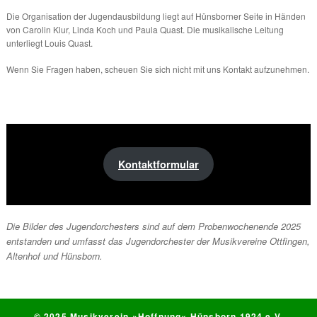
Die Organisation der Jugendausbildung liegt auf Hünsborner Seite in Händen
von Carolin Klur, Linda Koch und Paula Quast. Die musikalische Leitung
unterliegt Louis Quast.
Wenn Sie Fragen haben, scheuen Sie sich nicht mit uns Kontakt aufzunehmen.
Kontaktformular
Die Bilder des Jugendorchesters sind auf dem Probenwochenende 2025
entstanden und umfasst das Jugendorchester der Musikvereine Ottfingen,
Altenhof und Hünsborn.
© 2025 Musikverein
»Hoffnung«
Hünsborn 1924 e.V.